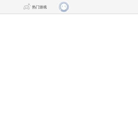
热门游戏
DNF
传奇4
剑网3旗舰版
新天龙八部
自由
诛仙世界
仙剑世界