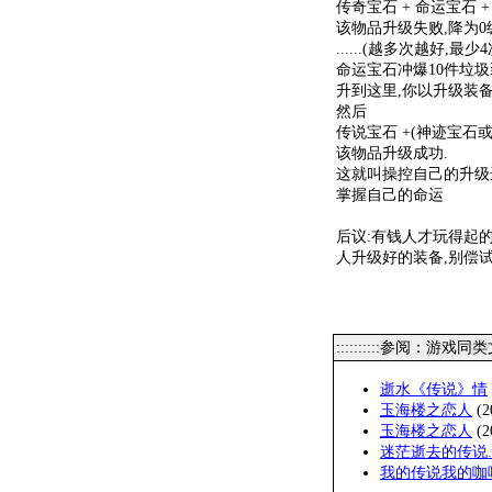
传奇宝石 + 命运宝石 +
该物品升级失败,降为0
......(越多次越好
命运宝石冲爆10件垃圾
升到这里,你以升级装备
然后
传说宝石 +(神迹宝石或
该物品升级成功.
这就叫操控自己的升级
掌握自己的命运
后议:有钱人才玩得起
人升级好的装备,别偿试
::::::::::参阅：游戏同
逝水《传说》情
玉海楼之恋人
(2
玉海楼之恋人
(2
迷茫逝去的传说
我的传说我的咖