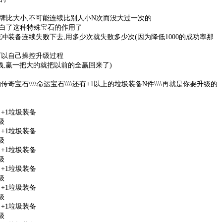
牌比大小,不可能连续比别人小N次而没大过一次的
白了这种特殊宝石的作用了
冲装备连续失败下去,用多少次就失败多少次(因为降低1000的成功率那
可以自己操控升级过程
钱,赢一把大的就把以前的全赢回来了)
奇宝石\\\\命运宝石\\\\还有+1以上的垃圾装备N件\\\\再就是你要升级的
 +1垃圾装备
级
 +1垃圾装备
级
 +1垃圾装备
级
 +1垃圾装备
级
 +1垃圾装备
级
 +1垃圾装备
级