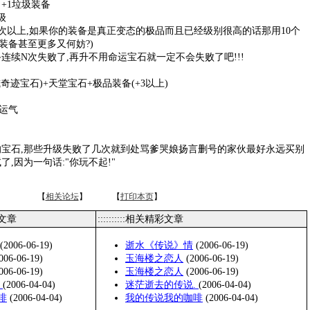
 +1垃圾装备
级
,最少4次以上,如果你的装备是真正变态的极品而且已经级别很高的话那用10个
装备甚至更多又何妨?)
连续N次失败了,再升不用命运宝石就一定不会失败了吧!!!
奇迹宝石)+天堂宝石+极品装备(+3以上)
运气
的宝石,那些升级失败了几次就到处骂爹哭娘扬言删号的家伙最好永远买别
了,因为一句话:"你玩不起!"
【
相关论坛
】 【
打印本页
】
类文章
::::::::::相关精彩文章
(2006-06-19)
逝水《传说》情
(2006-06-19)
006-06-19)
玉海楼之恋人
(2006-06-19)
006-06-19)
玉海楼之恋人
(2006-06-19)
.
(2006-04-04)
迷茫逝去的传说.
(2006-04-04)
啡
(2006-04-04)
我的传说我的咖啡
(2006-04-04)