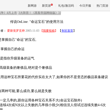
新网游
新页游
礼包/激活码
今日开服
热门页游
传说OnLine
: “命运宝石”的使用方法
魔兽
作者：
爱新觉罗玄烨
2005-11-03
【
我要投稿
】
【
专区首页
】
是掌握自己"命运"的宝石,
天堂
己掌握自己的命运
,是指你升级装备的运气
王权与
高级装备的奢侈品,绝对是个奢侈品
在用这种宝石所要花的代价实在太大了,如果你的不是变态的极品装备建议
有两种可能,要么成功,要么就是失败
一定几率的,跟你运用各种宝石关系不大(命运宝石除外)
连续4次或N次以上失败的几率很小很少(相信没人偿试过连续失败4-6次
的