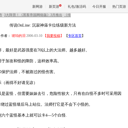
新网游
新页游
礼包/激活码
今日开服
热门页游
传说OnLine
: 沉寂神庙卡位练级新方法
魔兽
作者：
琥珀的泪
2006-03-10
【
我要投稿
】
【
专区首页
】
师，最好是武器强度在70以上的大法师。越多越好。
天堂
用于加攻和怪的降防，这样效率高。
王权与
和保护法师，不被路过的怪伤害。
示（画得不好请见谅）
以是蓝怪，但需要妹妹去引，危险性较大，只有在白怪不多时可采用因
，绕过蓝怪墙后马上站位。法师打它是不会下小怪的。
六个蓝怪基本上就可以卡4---5个白怪.