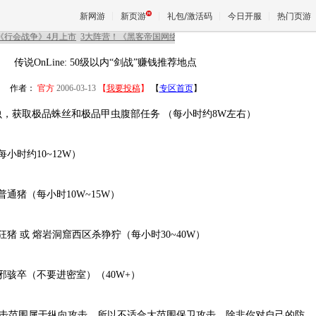
新网游
新页游
礼包/激活码
今日开服
热门页游
传说OnLine
: 50级以内“剑战”赚钱推荐地点
魔兽
作者：
官方
2006-03-13
【
我要投稿
】
【
专区首页
】
甲虫，获取极品蛛丝和极品甲虫腹部任务 （每小时约8W左右）
天堂
每小时约10~12W）
王权与
杀普通猪（每小时10W~15W）
杀狂猪 或 熔岩洞窟西区杀狰狞（每小时30~40W）
杀邪骇卒（不要进密室）（40W+）
击范围属于纵向攻击，所以不适合大范围保卫攻击，除非你对自己的防