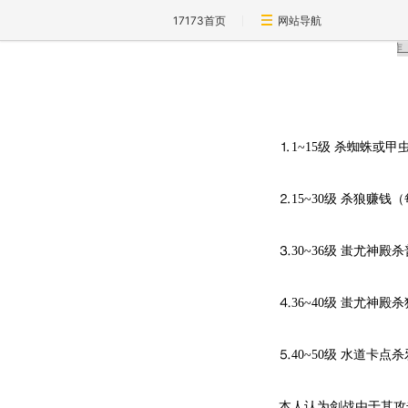
17173首页
网站导航
⒈1~15级 杀蜘蛛或
⒉15~30级 杀狼赚钱（
⒊30~36级 蚩尤神殿
⒋36~40级 蚩尤神殿
⒌40~50级 水道卡点
本人认为剑战由于其攻