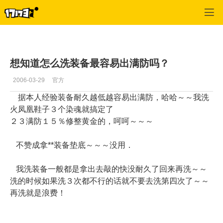
专区_《传说OL》
>
玩家交流
>
正文
想知道怎么洗装备最容易出满防吗？
2006-03-29
官方
据本人经验装备耐久越低越容易出满防，哈哈～～我洗
火凤凰鞋子３个染魂就搞定了
２３满防１５％修整黄金的，呵呵～～～
不赞成拿**装备垫底～～～没用．
我洗装备一般都是拿出去敲的快没耐久了回来再洗～～
洗的时候如果洗３次都不行的话就不要去洗第四次了～～
再洗就是浪费！