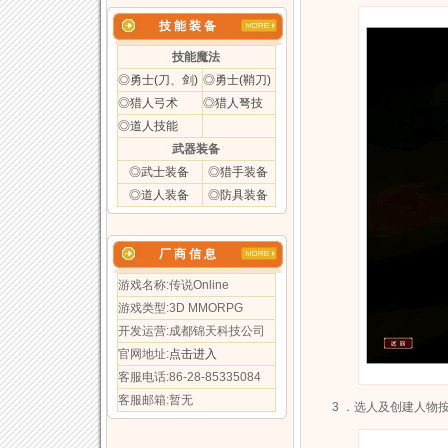
技 能 装 备
技能魔法
◎勇士(刀、剑)
◎勇士(鞘刀)
◎猎人弓术
◎猎人弩技
◎道人技能
武器装备
◎武士装备
◎猎手装备
◎道人装备
◎防具装备
厂 商 信 息
游戏名称:传说Online
游戏类型:3D MMORPG
开发运营:成都锦天科技公司
官网地址:
点击进入
客服电话:86-28-85335084
客服邮箱:暂无
3 ．选人及创建人物