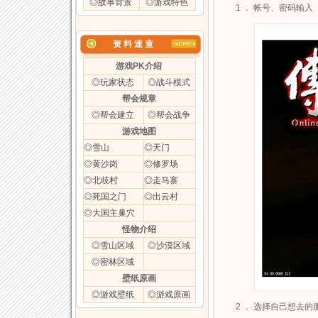
◎故事背景
◎游戏特色
1 ． 帐号、密码输
资 料 速 查
游戏PK介绍
◎玩家状态
◎战斗模式
帮会规章
◎帮会建立
◎帮会战争
游戏地图
◎雪山
◎天门
◎黄沙岗
◎修罗场
◎北歧村
◎走马寨
◎死国之门
◎出云村
◎大国主巢穴
怪物介绍
◎雪山区域
◎沙漠区域
◎密林区域
壁纸原画
◎游戏壁纸
◎游戏原画
2 ． 选择自己想去的