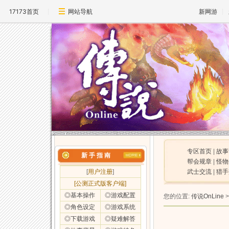
17173首页
网站导航
新网游
专区首页
|
故事
新 手 指 南
帮会规章
|
怪物
[
用户注册
]
武士交流
|
猎手
[公测正式版客户端]
◎基本操作
◎游戏配置
您的位置:
传说OnLine
◎角色设定
◎游戏系统
◎下载游戏
◎疑难解答