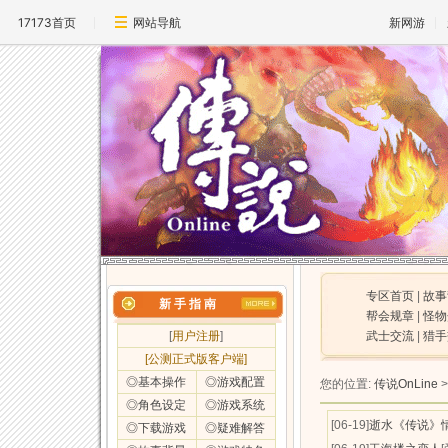
17173首页
网站导航
新网游
专区首页
|
故事
新 手 指 南
帮会规章
|
怪物
[
用户注册
]
武士交流
|
猎手
[公测正式版客户端]
◎基本操作
◎游戏配置
您的位置:
传说OnLine
◎角色设定
◎游戏系统
[06-19]
逝水《传说》
◎下载游戏
◎疑难解答