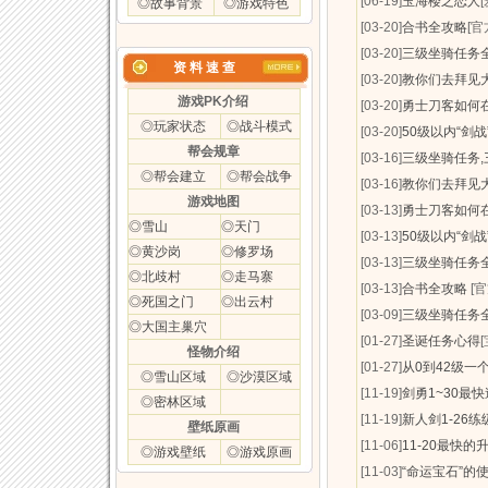
[06-19]
玉海楼之恋人
◎故事背景
◎游戏特色
[03-20]
合书全攻略
[官
[03-20]
三级坐骑任务
资 料 速 查
[03-20]
教你们去拜见
游戏PK介绍
[03-20]
勇士刀客如何
◎玩家状态
◎战斗模式
[03-20]
50级以内“剑
帮会规章
[03-16]
三级坐骑任务
◎帮会建立
◎帮会战争
[03-16]
教你们去拜见
游戏地图
[03-13]
勇士刀客如何
◎雪山
◎天门
[03-13]
50级以内“剑
◎黄沙岗
◎修罗场
[03-13]
三级坐骑任务
◎北歧村
◎走马寨
[03-13]
合书全攻略
[官
◎死国之门
◎出云村
[03-09]
三级坐骑任务
◎大国主巢穴
[01-27]
圣诞任务心得
怪物介绍
[01-27]
从0到42级一
◎雪山区域
◎沙漠区域
[11-19]
剑勇1~30最
◎密林区域
[11-19]
新人剑1-26
壁纸原画
[11-06]
11-20最快的
◎游戏壁纸
◎游戏原画
[11-03]
“命运宝石”的