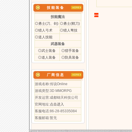
技 能 装 备
技能魔法
◎勇士(刀、剑)
◎勇士(鞘刀)
◎猎人弓术
◎猎人弩技
◎道人技能
武器装备
◎武士装备
◎猎手装备
◎道人装备
◎防具装备
厂 商 信 息
游戏名称:传说Online
游戏类型:3D MMORPG
开发运营:成都锦天科技公司
官网地址:
点击进入
客服电话:86-28-85335084
客服邮箱:暂无