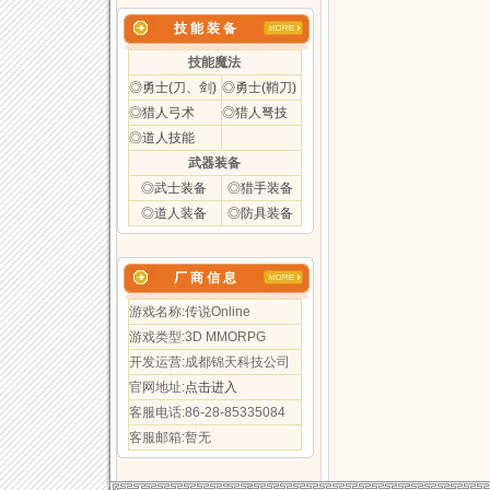
技 能 装 备
技能魔法
◎勇士(刀、剑)
◎勇士(鞘刀)
◎猎人弓术
◎猎人弩技
◎道人技能
武器装备
◎武士装备
◎猎手装备
◎道人装备
◎防具装备
厂 商 信 息
游戏名称:传说Online
游戏类型:3D MMORPG
开发运营:成都锦天科技公司
官网地址:
点击进入
客服电话:86-28-85335084
客服邮箱:暂无