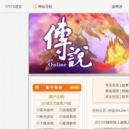
17173首页
网站导航
新网游
专区首页
|
故事
新 手 指 南
帮会规章
|
怪物
[
用户注册
]
武士交流
|
猎手
[公测正式版客户端]
◎基本操作
◎游戏配置
您的位置:
传说OnLine
◎角色设定
◎游戏系统
[03-09]
辅助猎人越级
◎下载游戏
◎疑难解答