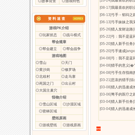
[10-24]
我最喜欢的职
◎故事背景
◎游戏特色
[08-17]
我最喜欢的职
[06-13]
弓手－郁闷之
资 料 速 查
[06-13]
弓手妹妹之我
游戏PK介绍
[05-26]
猎人发财这路
◎玩家状态
◎战斗模式
[05-22]
弓：我不是蓝
帮会规章
[05-20]
猎人新手任务
[
◎帮会建立
◎帮会战争
[05-20]
弓手速成
[angx
游戏地图
[04-08]
弓：我不是蓝
◎雪山
◎天门
[04-08]
猎手的意义
[�
◎黄沙岗
◎修罗场
[04-08]
弓手生存指南
◎北歧村
◎走马寨
[03-21]
悲哀的猎手
[猫
◎死国之门
◎出云村
[03-08]
猎人的迅速成
◎大国主巢穴
[03-06]
弩手的医疗之路
怪物介绍
[03-04]
猎人新手任务
◎雪山区域
◎沙漠区域
[03-04]
猎人的迅速成
◎密林区域
壁纸原画
◎游戏壁纸
◎游戏原画